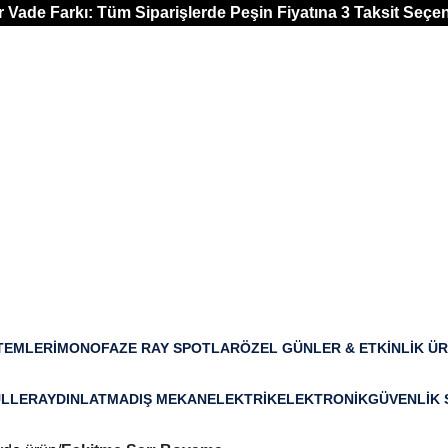
ır Vade Farkı: Tüm Siparişlerde Peşin Fiyatına 3 Taksit Seçe
TEMLERI
MONOFAZE RAY SPOTLAR
ÖZEL GÜNLER & ETKINLIK Ü
33 Ürün
3 Ürün
LLER
AYDINLATMA
DIŞ MEKAN
ELEKTRIK
ELEKTRONIK
GÜVENLIK 
n
485 Ürün
103 Ürün
34 Ürün
0 Ürün
0 Ürün