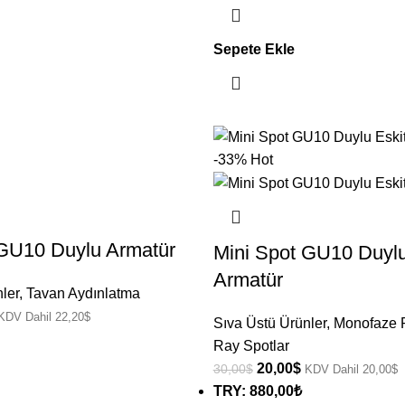
Sepete Ekle
-33%
Hot
 GU10 Duylu Armatür
Mini Spot GU10 Duyl
Armatür
ler
,
Tavan Aydınlatma
KDV Dahil
22,20
$
Sıva Üstü Ürünler
,
Monofaze R
Ray Spotlar
20,00
$
30,00
$
KDV Dahil
20,00
$
TRY
:
880,00₺