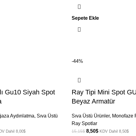
Sepete Ekle
-44%
lı Gu10 Siyah Spot
Ray Tipi Mini Spot G
a
Beyaz Armatür
ğaza Aydınlatma
,
Sıva Üstü
Sıva Üstü Ürünler
,
Monofaze R
Ray Spotlar
8,50
$
15,15
$
DV Dahil
8,00
$
KDV Dahil
8,50
$