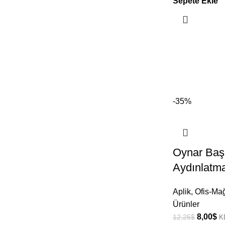
Sepete Ekle
-35%
Oynar Baş
Aydınlatm
Aplik
,
Ofis-Ma
Ürünler
8,00
$
12,25
$
K