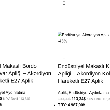
-43%
l Makaslı Bordo
Endüstriyel Makaslı 
var Apliği – Akordiyon
Apliği – Akordiyon Kol
ketli E27 Aplik
Hareketli E27 Aplik
yel Aydınlatma
Aplik
,
Endüstriyel Aydınlatma
$
113,34
$
KDV Dahil
113,34
$
199,00
$
KDV Dahil
113,
₺
TRY
:
4.987,00₺