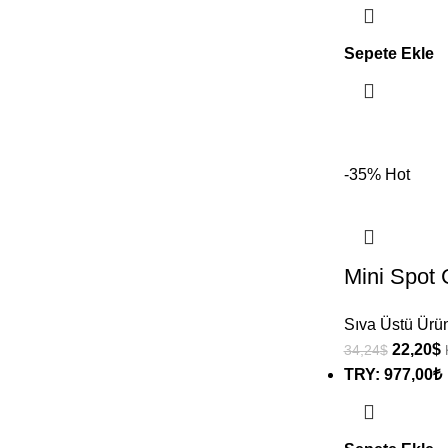
Sepete Ekle
-35%
Hot
Mini Spot
Sıva Üstü Ürün
22,20
$
34,24
$
TRY
:
977,00₺