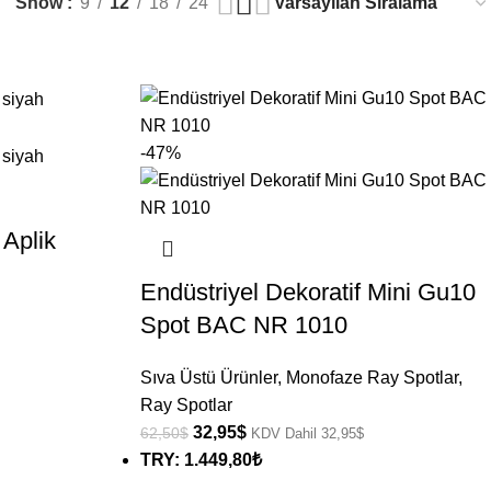
Show
9
12
18
24
-47%
 Aplik
Endüstriyel Dekoratif Mini Gu10
Spot BAC NR 1010
Sıva Üstü Ürünler
,
Monofaze Ray Spotlar
,
Ray Spotlar
32,95
$
62,50
$
KDV Dahil
32,95
$
TRY
:
1.449,80₺