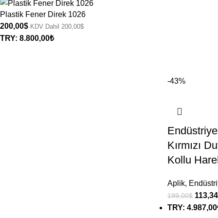
Plastik Fener Direk 1026
200,00
$
KDV Dahil
200,00
$
TRY
:
8.800,00₺
-43%
Endüstriye
Kırmızı Du
Kollu Hare
Aplik
,
Endüstri
113,34
199,00
$
TRY
:
4.987,00