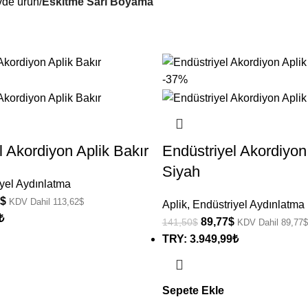
de ürün
/
Eskitme Sarı Boyama
-37%
l Akordiyon Aplik Bakır
Endüstriyel Akordiyon
Siyah
yel Aydınlatma
$
KDV Dahil
113,62
$
Aplik
,
Endüstriyel Aydınlatma
₺
89,77
$
141,50
$
KDV Dahil
89,77
$
TRY
:
3.949,99₺
Sepete Ekle