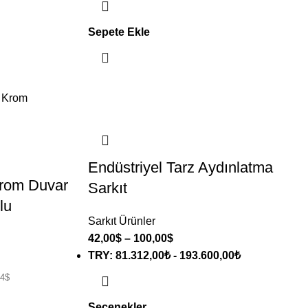
Sepete Ekle
Endüstriyel Tarz Aydınlatma
Krom Duvar
Sarkıt
lu
Sarkıt Ürünler
42,00
$
–
100,00
$
TRY
:
81.312,00₺
-
193.600,00₺
34
$
Seçenekler