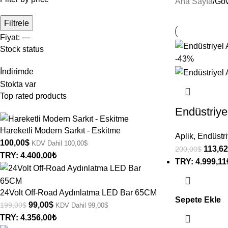
Ana Sayfa
/
Göv
Filtrele
Fiyat:
—
Stock status
-43%
İndirimde
Stokta var
Top rated products
Endüstriye
Hareketli Modern Sarkıt - Eskitme
Aplik
,
Endüstri
100,00
$
KDV Dahil
100,00
$
113,62
200,00
$
TRY
:
4.400,00₺
TRY
:
4.999,11
24Volt Off-Road Aydınlatma LED Bar 65CM
Sepete Ekle
99,00
$
199,00
$
KDV Dahil
99,00
$
TRY
:
4.356,00₺