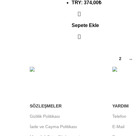
TRY
:
374,00₺
Sepete Ekle
1
2
→
7/24 DESTEK
%100 GÜV
SÖZLEŞMELER
YARDIM
Gizlilik Politikası
Telefon
İade ve Cayma Politikası
E-Mail