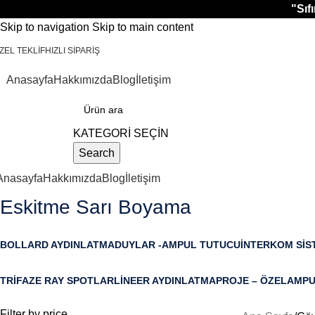
"Sıf
Skip to navigation
Skip to main content
ZEL TEKLİF
HIZLI SİPARİŞ
Anasayfa
Hakkımızda
Blog
İletişim
KATEGORİLER
KATEGORİ SEÇİN
Search
Anasayfa
Hakkımızda
Blog
İletişim
Eskitme Sarı Boyama
BOLLARD AYDINLATMA
DUYLAR -AMPUL TUTUCU
İNTERKOM SIS
10 Ürün
6 Ürün
8 Ürün
TRIFAZE RAY SPOTLAR
LINEER AYDINLATMA
PROJE – ÖZEL
AMPU
1 Ürün
46 Ürün
107 Ürün
55 Ürü
Filter by price