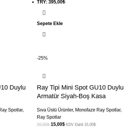
TRY
:
395,00₺
Sepete Ekle
-25%
U10 Duylu
Ray Tipi Mini Spot GU10 Duylu
Armatür Siyah-Boş Kasa
ay Spotlar
,
Sıva Üstü Ürünler
,
Monofaze Ray Spotlar
,
Ray Spotlar
15,00
$
20,00
$
KDV Dahil
15,00
$