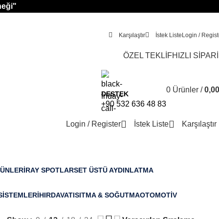
neği"
Karşılaştır
İstek Liste
Login / Regist
ÖZEL TEKLİF
HIZLI SİPAR
0
Ürünler
/
0,0
DESTEK
+90 532 636 48 83
Login / Register
İstek Liste
Karşılaştır
RÜNLERI
RAY SPOTLAR
SET ÜSTÜ AYDINLATMA
34 Ürün
6 Ürün
SISTEMLERI
HIRDAVAT
ISITMA & SOĞUTMA
OTOMOTIV
0 Ürün
1 Ürün
11 Ürün