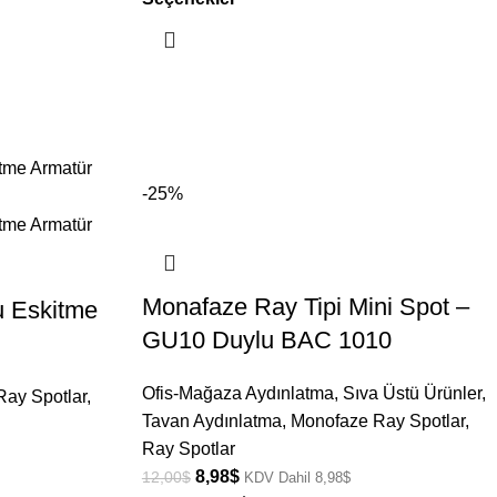
-25%
Monafaze Ray Tipi Mini Spot –
u Eskitme
GU10 Duylu BAC 1010
Ofis-Mağaza Aydınlatma
,
Sıva Üstü Ürünler
,
ay Spotlar
,
Tavan Aydınlatma
,
Monofaze Ray Spotlar
,
Ray Spotlar
8,98
$
12,00
$
KDV Dahil
8,98
$