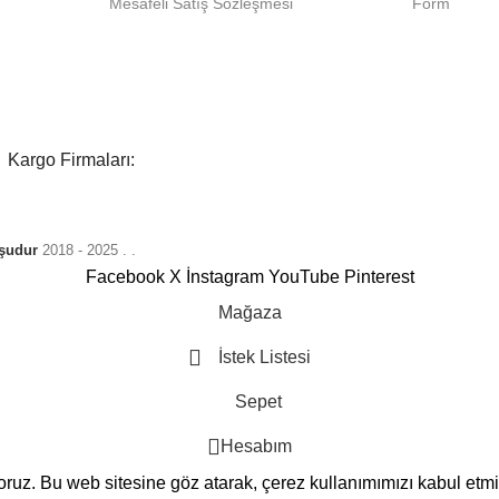
Mesafeli Satış Sözleşmesi
Form
Kargo Firmaları:
uşudur
2018 - 2025
. .
Facebook
X
İnstagram
YouTube
Pinterest
Mağaza
İstek Listesi
Sepet
Hesabım
yoruz.
Bu web sitesine göz atarak, çerez kullanımımızı kabul etm