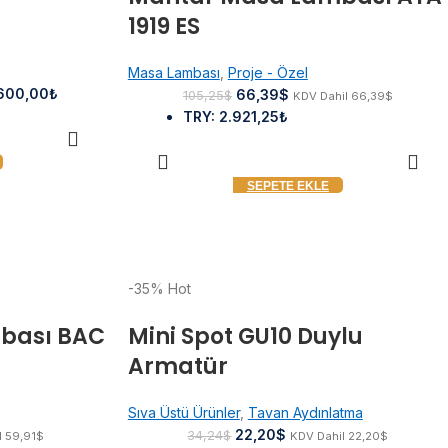
1919 ES
Masa Lambası
,
Proje - Özel
600,00₺
66,39
$
105,25
$
KDV Dahil
66,39
$
TRY
:
2.921,25₺
SEPETE EKLE
-35%
Hot
bası BAC
Mini Spot GU10 Duylu
Armatür
Sıva Üstü Ürünler
,
Tavan Aydınlatma
22,20
$
34,24
$
l
59,91
$
KDV Dahil
22,20
$