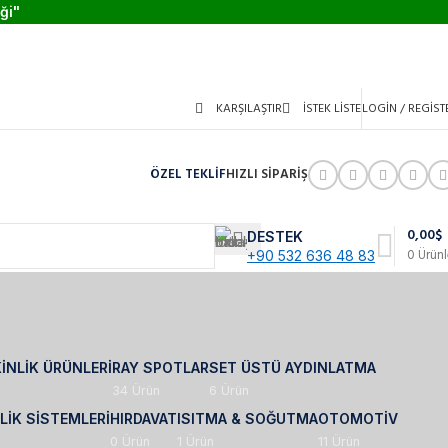
ği"
KARŞILAŞTIR
İSTEK LISTE
LOGIN / REGIST
ÖZEL TEKLİF
HIZLI SİPARİŞ
0,00
$
DESTEK
0
Ürünl
+90 532 636 48 83
INLIK ÜRÜNLERI
RAY SPOTLAR
SET ÜSTÜ AYDINLATMA
34 Ürün
6 Ürün
LIK SISTEMLERI
HIRDAVAT
ISITMA & SOĞUTMA
OTOMOTIV
0 Ürün
1 Ürün
11 Ürün