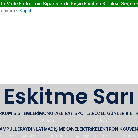
ıfır Vade Farkı: Tüm Siparişlerde Peşin Fiyatına 3 Taksit Seçene
üretiyoruz.
Kapat
Eskitme Sarı
RKOM SISTEMLERI
MONOFAZE RAY SPOTLAR
ÖZEL GÜNLER & ETK
n
33 Ürün
3 Ürün
AMPULLER
AYDINLATMA
DIŞ MEKAN
ELEKTRIK
ELEKTRONIK
GÜVEN
55 Ürün
485 Ürün
103 Ürün
34 Ürün
0 Ürün
0 Ürün