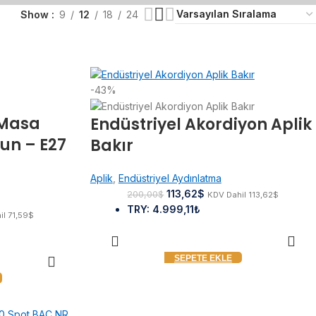
Show
9
12
18
24
-43%
 Masa
Endüstriyel Akordiyon Aplik
un – E27
Bakır
Aplik
,
Endüstriyel Aydınlatma
113,62
$
200,00
$
KDV Dahil
113,62
$
TRY
:
4.999,11₺
il
71,59
$
SEPETE EKLE