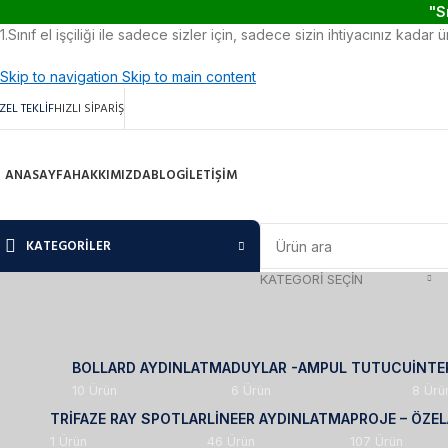
"S
1.Sınıf el işçiliği ile sadece sizler için, sadece sizin ihtiyacınız kadar 
Skip to navigation
Skip to main content
ZEL TEKLİF
HIZLI SİPARİŞ
ANASAYFA
HAKKIMIZDA
BLOG
İLETIŞIM
KATEGORİLER
KATEGORİ SEÇİN
BOLLARD AYDINLATMA
DUYLAR -AMPUL TUTUCU
İNTE
10 Ürün
6 Ürün
8 Ürü
TRIFAZE RAY SPOTLAR
LINEER AYDINLATMA
PROJE – ÖZEL
1 Ürün
46 Ürün
107 Ürün