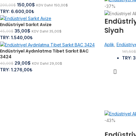
150,00
$
200,00
$
KDV Dahil
150,00
$
-37%
TRY
:
6.600,00₺
Endüstri
Endüstriyel Sarkıt Avize
Siyah
35,00
$
45,00
$
KDV Dahil
35,00
$
TRY
:
1.540,00₺
Aplik
,
Endüstriy
Endüstriyel Aydınlatma Tibet Sarkıt BAC
141,50
3424
TRY
:
3
29,00
$
40,00
$
KDV Dahil
29,00
$
TRY
:
1.276,00₺
-43%
Endüstri