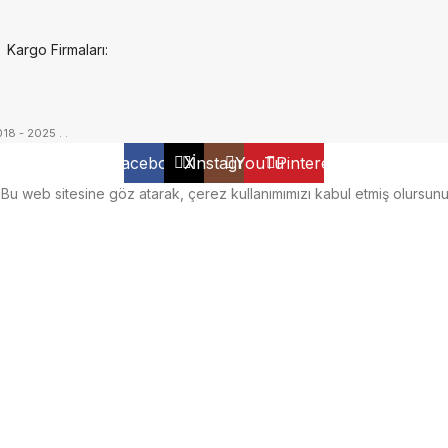
Kargo Firmaları:
018 - 2025
. .
Facebook
X
İnstagram
YouTube
Pinterest
.
Bu web sitesine göz atarak, çerez kullanımımızı kabul etmiş olursunu