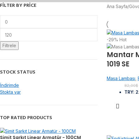
FILTER BY PRICE
Ana Sayfa
/
Gövd
-29%
Hot
Filtrele
Mantar 
1019 SE
STOCK STATUS
Masa Lambası
,
İndirimde
82,00
$
Stokta var
TRY
:
2
TOP RATED PRODUCTS
Simit Sarkıt Linear Armatür - 100CM