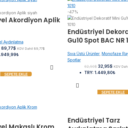
-47%
yel Akordiyon Aplik
Endüstriyel Dekora
Gu10 Spot BAC NR 
el Aydınlatma
89,77
$
$
KDV Dahil
89,77
$
Sıva Üstü Ürünler
,
Monofaze Ray
.949,99₺
Spotlar
32,95
$
62,50
$
KDV Dah
TRY
:
1.449,80₺
SEPETE EKLE
SEPETE EKLE
Endüstriyel Tarz
yel Makaslı Krom