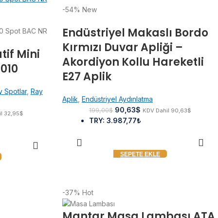
-54%
New
Endüstriyel Makaslı Bordo
Kırmızı Duvar Apliği –
tif Mini
Akordiyon Kollu Hareketli
1010
E27 Aplik
 Spotlar
,
Ray
Aplik
,
Endüstriyel Aydınlatma
90,63
$
199,00
$
KDV Dahil
90,63
$
il
32,95
$
TRY
:
3.987,77₺
SEPETE EKLE
-37%
Hot
Mantar Masa Lambası ATA