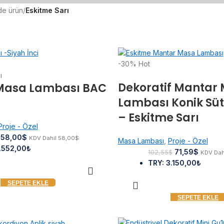
e ürün
/
Eskitme Sarı
-30%
Hot
Dekoratif Mantar
Masa Lambası BAC
Lambası Konik Süt
– Eskitme Sarı
Proje - Özel
58,00
$
KDV Dahil
58,00
$
Masa Lambası
,
Proje - Özel
.552,00₺
71,59
$
102,55
$
KDV Dah
TRY
:
3.150,00₺
SEPETE EKLE
SEPETE EKLE