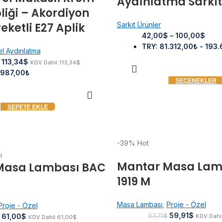
Aydınlatma Sarkıt
liği – Akordiyon
Sarkıt Ürünler
eketli E27 Aplik
42,00
$
–
100,00
$
TRY
:
81.312,00₺
-
193.
el Aydınlatma
113,34
$
KDV Dahil
113,34
$
.987,00₺
SEÇENEKLER
SEPETE EKLE
-39%
Hot
Mantar Masa Lam
Masa Lambası BAC
1919 M
Masa Lambası
,
Proje - Özel
Proje - Özel
59,91
$
61,00
$
97,71
$
KDV Dahi
KDV Dahil
61,00
$