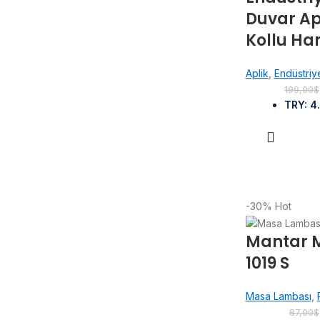
Duvar Ap
Kollu Har
Aplik
,
Endüstriy
199,00
$
TRY
:
4
-30%
Hot
Mantar 
1019 S
Masa Lambası
,
87,00
$