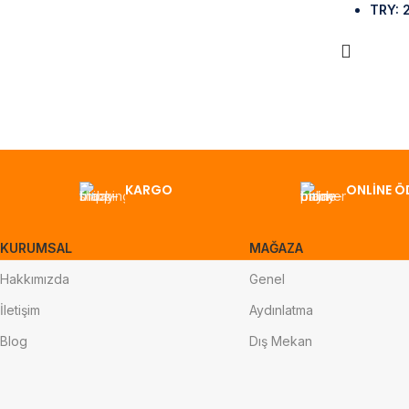
TRY
:
KARGO
ONLİNE Ö
KURUMSAL
MAĞAZA
Hakkımızda
Genel
İletişim
Aydınlatma
Blog
Dış Mekan