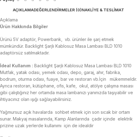
AÇIKLAMA
DEĞERLENDIRMELER (0)
NAKLIYE & TESLIMAT
Açıklama
Ürün Hakkında Bilgiler
Ürünü 5V adaptör, Powerbank, vb. ürünler ile şarj etmek
mümkündür. Backlight Şarjlı Kablosuz Masa Lambası BLD 1010
adaptörsüz satılmaktadır.
İdeal Kullanım :
Backlight Şarjlı Kablosuz Masa Lambası BLD 1010
Mutfak, yatak odası, yemek odası, depo, garaj, ahır, fabrika,
bodrum, oturma odası, fuaye, bar ve restoran vb.İçin mükemmeldir.
Ayrıca restoran, kütüphane, ofis, kafe, okul, atölye çalışma masası
gibi çalıştığınız her ortamda masa lambanızı yanınızda taşıyabilir ve
ihtiyacınız olan ışığı sağlayabilirsiniz.
Yağmursuz açık havalarda sohbet etmek için son sıcak bir ortam
sunar. Makyaj masalarında, Kamp Alanlarında çadır içinde elektrik
prizine uzak yerlerde kullanımı için de idealdir