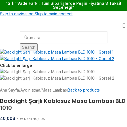
"Sıfır Vade Farkı: Tüm Siparişlerde Peşin Fiyatına 3 Taksit
Seçeneği"
Skip to navigation
Skip to main content
Search
Click to enlarge
Ana Sayfa
/
Aydınlatma
/
Masa Lambası
Back to products
Backlight Şarjlı Kablosuz Masa Lambası BLD
1010
40,00
$
KDV Dahil
40,00
$