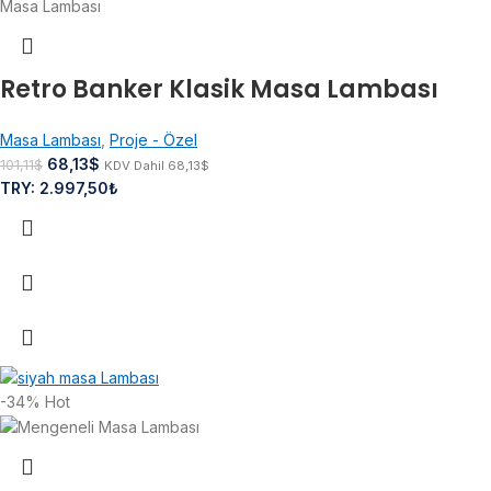
Retro Banker Klasik Masa Lambası
Masa Lambası
,
Proje - Özel
68,13
$
101,11
$
KDV Dahil
68,13
$
TRY
:
2.997,50₺
-34%
Hot