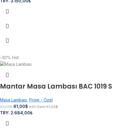
TRY
:
3.150,00₺
-30%
Hot
Mantar Masa Lambası BAC 1019 S
Masa Lambası
,
Proje - Özel
61,00
$
87,00
$
KDV Dahil
61,00
$
TRY
:
2.684,00₺