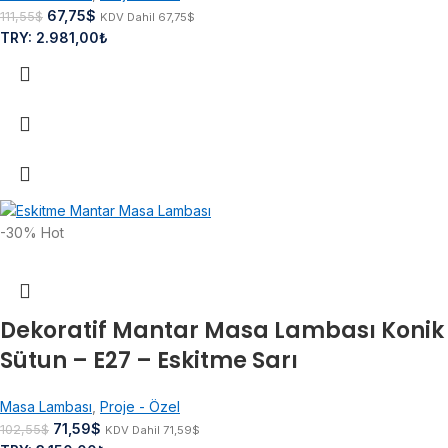
67,75
$
111,55
$
KDV Dahil
67,75
$
TRY
:
2.981,00₺
-30%
Hot
Dekoratif Mantar Masa Lambası Konik
Sütun – E27 – Eskitme Sarı
Masa Lambası
,
Proje - Özel
71,59
$
102,55
$
KDV Dahil
71,59
$