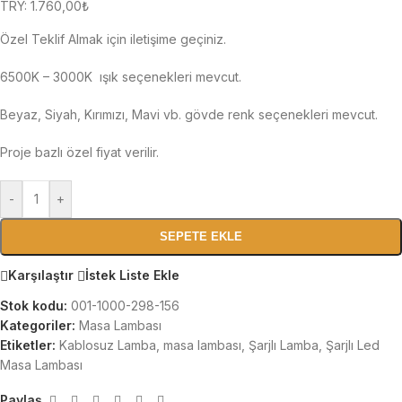
TRY
:
1.760,00₺
Özel Teklif Almak için iletişime geçiniz.
6500K – 3000K ışık seçenekleri mevcut.
Beyaz, Siyah, Kırımızı, Mavi vb. gövde renk seçenekleri mevcut.
Proje bazlı özel fiyat verilir.
-
+
SEPETE EKLE
Karşılaştır
İstek Liste Ekle
Stok kodu:
001-1000-298-156
Kategoriler:
Masa Lambası
Etiketler:
Kablosuz Lamba
,
masa lambası
,
Şarjlı Lamba
,
Şarjlı Led
Masa Lambası
Paylaş