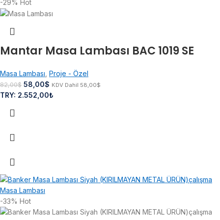
-29%
Hot
Mantar Masa Lambası BAC 1019 SE
Masa Lambası
,
Proje - Özel
58,00
$
82,00
$
KDV Dahil
58,00
$
TRY
:
2.552,00₺
-33%
Hot