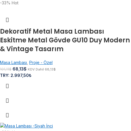
-33%
Hot
Dekoratif Metal Masa Lambası
Eskitme Metal Gövde GU10 Duy Modern
& Vintage Tasarım
Masa Lambası
,
Proje - Özel
68,13
$
101,11
$
KDV Dahil
68,13
$
TRY
:
2.997,50₺