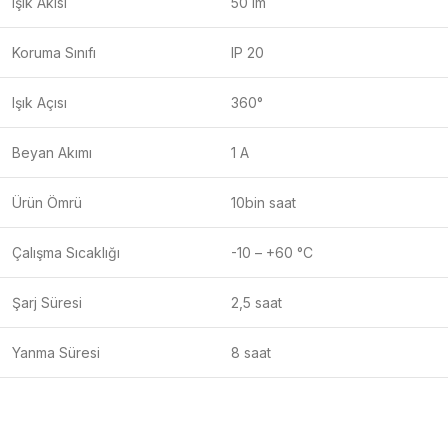
Işık Akısı
50 lm
Koruma Sınıfı
IP 20
Işık Açısı
360°
Beyan Akımı
1 A
Ürün Ömrü
10bin saat
Çalışma Sıcaklığı
-10 – +60 °C
Şarj Süresi
2,5 saat
Yanma Süresi
8 saat